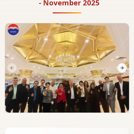
- November 2025
Previous slide
Next s